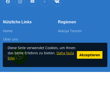
Nützliche Links
Regionen
Home
Alanya Touren
Über uns
Contact Us
Diese Seite verwendet Cookies, um Ihnen
das beste Erlebnis zu bieten.
Daha fazla
Akzeptieren
Blog
Contact us on WhatsApp now!
bilgi
Kontaktieren Sie uns
Saray Mah.Atatürk Bulvari. Denizolgun Ishanı A Blok No:120 -
Antalya Alanya 07410
Telefon:
+905447448807