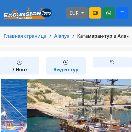
EUR
Главная страница
Alanya
Катамаран-тур в Алан
7 Hour
Видео тур