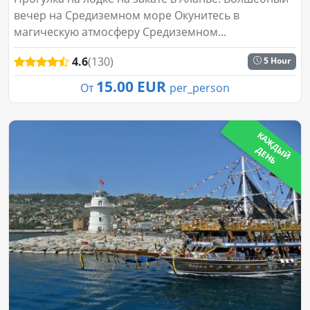
вечер на Средиземном море Окунитесь в
магическую атмосферу Средиземном...
4.6
(130)
5 Hour
15.00 EUR
От
per_person
К
А
Ж
Д
Й
Е
Н
Ы
Д
Ь