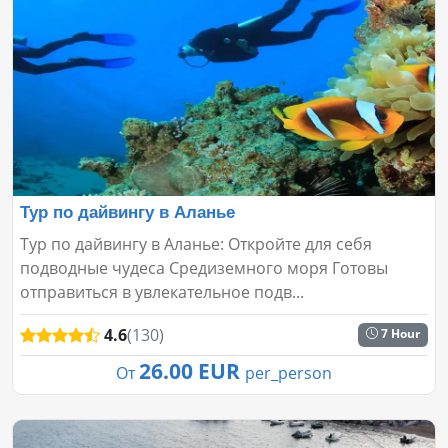
Тур по дайвингу в Аланье
Тур по дайвингу в Аланье: Откройте для себя
подводные чудеса Средиземного моря Готовы
отправиться в увлекательное подв...
4.6
(130)
7 Hour
26.00 EUR
От
per_person