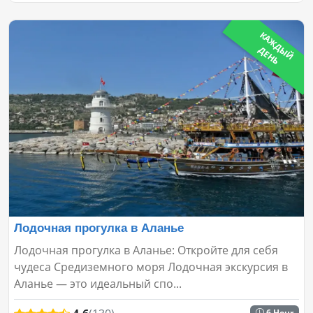
К
А
Ж
Д
Й
Е
Н
Ы
Д
Ь
Лодочная прогулка в Аланье
Лодочная прогулка в Аланье: Откройте для себя
чудеса Средиземного моря Лодочная экскурсия в
Аланье — это идеальный спо...
6 Hour