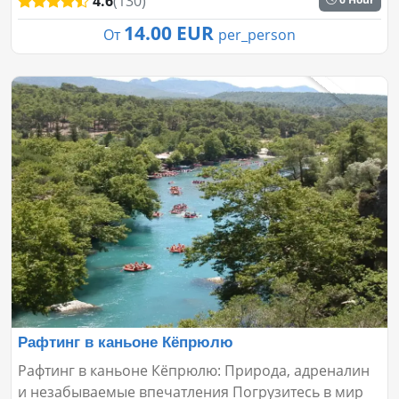
4.6
(130)
14.00 EUR
От
per_person
Рафтинг в каньоне Кёпрюлю
Рафтинг в каньоне Кёпрюлю: Природа, адреналин
и незабываемые впечатления Погрузитесь в мир