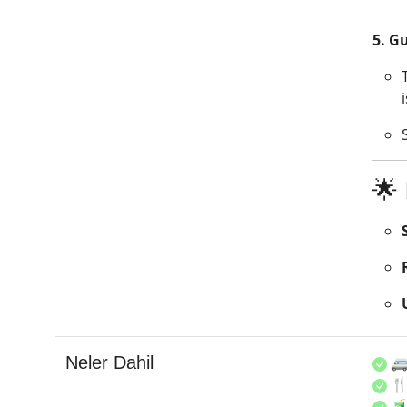
5. G
🌟
Neler Dahil
🚐
🍴
🧃