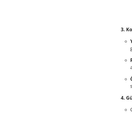
3. K
4. G