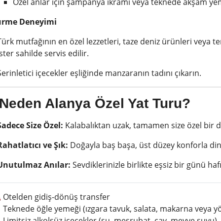
Özel anlar için şampanya ikramı veya teknede akşam ye
urme Deneyimi
Türk mutfağının en özel lezzetleri, taze deniz ürünleri veya 
ister sahilde servis edilir.
Serinletici içecekler eşliğinde manzaranın tadını çıkarın.
Neden Alanya Özel Yat Turu?
Sadece Size Özel:
Kalabalıktan uzak, tamamen size özel bir 
Rahatlatıcı ve Şık:
Doğayla baş başa, üst düzey konforla din
Unutulmaz Anılar:
Sevdiklerinizle birlikte eşsiz bir günü haf
 Otelden gidiş-dönüş transfer
 Teknede öğle yemeği (ızgara tavuk, salata, makarna veya yör
 Limitsiz alkolsüz içecekler (su, meşrubat, çay, meyve suyu)