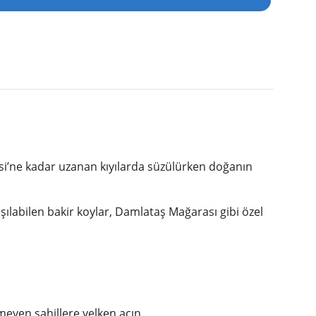
si’ne kadar uzanan kıyılarda süzülürken doğanın
aşılabilen bakir koylar, Damlataş Mağarası gibi özel
nmeyen sahillere yelken açın.