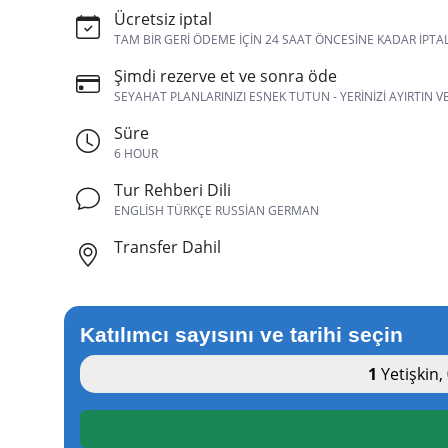
Ücretsiz iptal
TAM BIR GERI ÖDEME IÇIN 24 SAAT ÖNCESINE KADAR IPTA
Şimdi rezerve et ve sonra öde
SEYAHAT PLANLARINIZI ESNEK TUTUN - YERINIZI AYIRTIN 
Süre
6 HOUR
Tur Rehberi Dili
ENGLISH TÜRKÇE RUSSIAN GERMAN
Transfer Dahil
Katılımcı sayısını ve tarihi seçin
1
Yetişkin
,