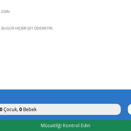
L EDIN
VE BUGÜN HIÇBIR ŞEY ÖDEMEYIN.
0
Çocuk
,
0
Bebek
Müsaitliği Kontrol Edin