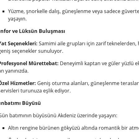
Yüzme, şnorkelle dalış, güneşlenme veya sadece güverte
yaşayın.
onfor ve Lüksün Buluşması
Yat Seçenekleri:
Samimi aile grupları için zarif teknelerden,
geniş seçenekler sunuluyor.
Profesyonel Mürettebat:
Deneyimli kaptan ve güler yüzlü ek
an yanınızda.
Özel Hizmetler:
Geniş oturma alanları, güneşlenme terasları,
servisleri turunuza eşlik ediyor.
ünbatımı Büyüsü
Gün batımının büyüsünü Akdeniz üzerinde yaşayın:
Altın rengine bürünen gökyüzü altında romantik bir atmo