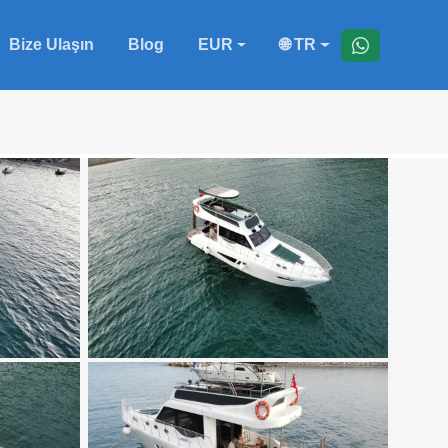
Bize Ulaşın
Blog
EUR
🌐 TR