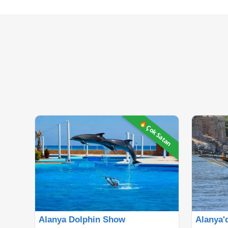
🔥Çok Satan
Alanya Dolphin Show
Alanya'