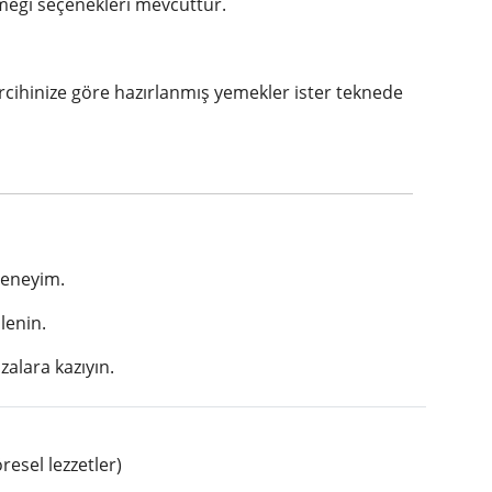
meği seçenekleri mevcuttur.
tercihinize göre hazırlanmış yemekler ister teknede
deneyim.
lenin.
ızalara kazıyın.
esel lezzetler)