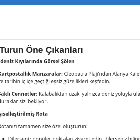
Turun Öne Çıkanları
kdeniz Kıyılarında Görsel Şölen
Kartpostallık Manzaralar:
Cleopatra Plajı’ndan Alanya Kale
ve tarihin iç içe geçtiği eşsiz güzellikleri keşfedin.
Saklı Cennetler:
Kalabalıktan uzak, yalnızca deniz yoluyla ul
duraklar sizi bekliyor.
şiselleştirilmiş Rota
Rotanızı tamamen size özel oluşturun:
Dilerseniz popüler noktaları ziyaret edin, dilerseniz bili