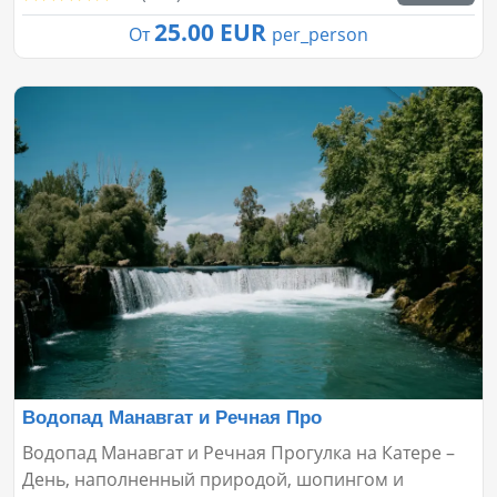
25.00 EUR
От
per_person
Водопад Манавгат и Речная Про
Водопад Манавгат и Речная Прогулка на Катере –
День, наполненный природой, шопингом и