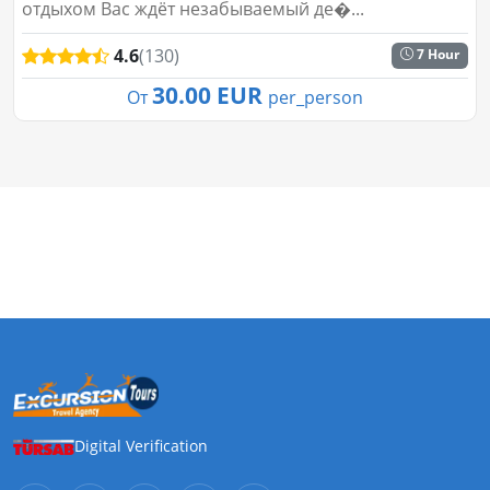
отдыхом Вас ждёт незабываемый де�...
4.6
(130)
7 Hour
30.00 EUR
От
per_person
Digital Verification