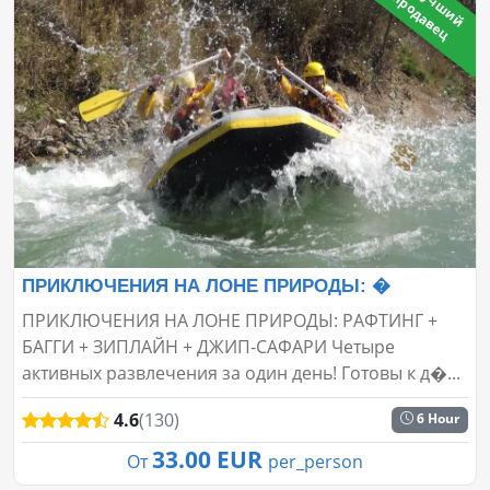
🔥
Л
ч
ш
и
й
р
о
д
а
в
е
у
п
ц
ПРИКЛЮЧЕНИЯ НА ЛОНЕ ПРИРОДЫ: �
ПРИКЛЮЧЕНИЯ НА ЛОНЕ ПРИРОДЫ: РАФТИНГ +
БАГГИ + ЗИПЛАЙН + ДЖИП-САФАРИ Четыре
активных развлечения за один день! Готовы к д�...
4.6
(130)
6 Hour
33.00 EUR
От
per_person