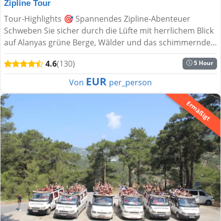
Zipline Tour
Tour-Highlights 🎯 Spannendes Zipline-Abenteuer
Schweben Sie sicher durch die Lüfte mit herrlichem Blick
auf Alanyas grüne Berge, Wälder und das schimmernde
Mittelmeer....
4.6
(130)
5 Hour
EUR
Von
per_person
Ermäßigt