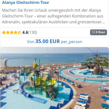
Alanya Gleitschirm-Tour
Machen Sie Ihren Urlaub unvergesslich mit der Alanya
Gleitschirm-Tour – einer aufregenden Kombination aus
Adrenalin, spektakulären Ausblicken und grenzenloser
Freiheit! Starten Sie von malerischen Hügeln in 400–700...
4.6
(130)
3 Hour
35.00 EUR
Von
per_person