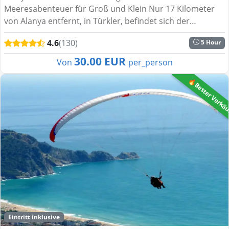
Meeresabenteuer für Groß und Klein Nur 17 Kilometer
von Alanya entfernt, in Türkler, befindet sich der
SEALANYA Dolphinpark – einer der größten Delfinparks
4.6
(130)
5 Hour
Europas. Diese be...
30.00 EUR
Von
per_person
🔥Bester Verkä
Eintritt inklusive