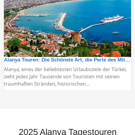
Alanya Touren: Die Schönste Art, die Perle des Mittelmeers zu Entdecken
Alanya, eines der beliebtesten Urlaubsziele der Türkei,
zieht jedes Jahr Tausende von Touristen mit seinen
traumhaften Stränden, historischen
Sehenswürdigkeiten und lebhaften Nächten an. Alanya-
Touren sind eine der praktischsten und
unterhaltsamsten Möglichkeiten, diese wunderschöne
Region zu erkunden.
2025 Alanya Tagestouren