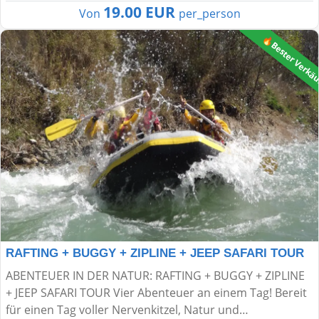
19.00 EUR
Von
per_person
🔥Bester Verkä
RAFTING + BUGGY + ZIPLINE + JEEP SAFARI TOUR
ABENTEUER IN DER NATUR: RAFTING + BUGGY + ZIPLINE
+ JEEP SAFARI TOUR Vier Abenteuer an einem Tag! Bereit
für einen Tag voller Nervenkitzel, Natur und