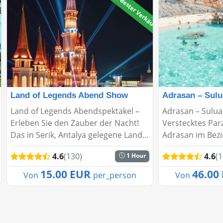
🔥Bester Verkäufer
Land of Legends Abend Show
Adrasan – Sulu
Land of Legends Abendspektakel –
Adrasan – Sulua
Erleben Sie den Zauber der Nacht!
Verstecktes Par
Das in Serik, Antalya gelegene Land
Adrasan im Bezi
of Legends begeistert seine
ist ein wahres 
4.6
(130)
4.6
(
1 Hour
Besucher nicht nur tagsüber,
ruhigen Strände
sondern auch mit seinen
Vegetation und
15.00 EUR
46.00
Von
per_person
Von
faszinierenden Abendshows. Jeden...
Atmosphäre. Der