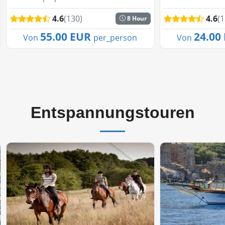
beliebtesten Wasserparks in Alanya
Hektik – die Rel
4.6
(130)
4.6
(1
8 Hour
und verspricht einen
perfekt für alle
unvergesslichen Tag für die ganze
sanfte Brisen s
55.00 EUR
24.00
Von
per_person
Von
Familie. Direkt an der traumhaft...
eine entspannte 
Entspannungstouren