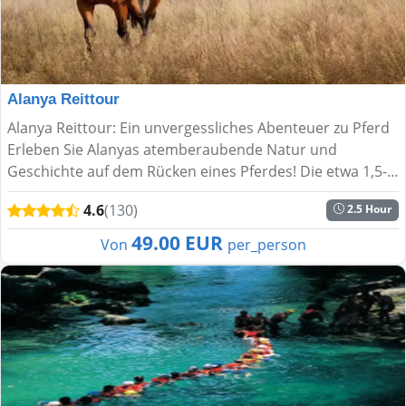
Alanya Reittour
Alanya Reittour: Ein unvergessliches Abenteuer zu Pferd
Erleben Sie Alanyas atemberaubende Natur und
Geschichte auf dem Rücken eines Pferdes! Die etwa 1,5-
stündige Reittour führt Sie durch die malerischen
4.6
(130)
2.5 Hour
Taurusberge...
49.00 EUR
Von
per_person