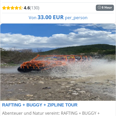
unvergesslicher Erlebnisse? Diese Tour kombiniert
4.6
(130)
6 Hour
Rafting, Buggy-Sa...
33.00 EUR
Von
per_person
RAFTING + BUGGY + ZIPLINE TOUR
Abenteuer und Natur vereint: RAFTING + BUGGY +