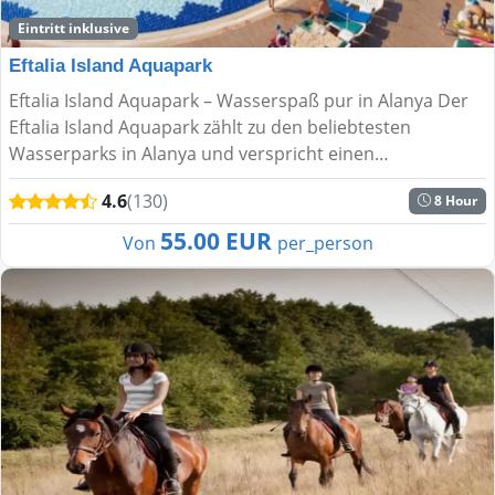
Eintritt inklusive
Eftalia Island Aquapark
Eftalia Island Aquapark – Wasserspaß pur in Alanya Der
Eftalia Island Aquapark zählt zu den beliebtesten
Wasserparks in Alanya und verspricht einen
unvergesslichen Tag für die ganze Familie. Direkt an der
4.6
(130)
8 Hour
traumhaft...
55.00 EUR
Von
per_person