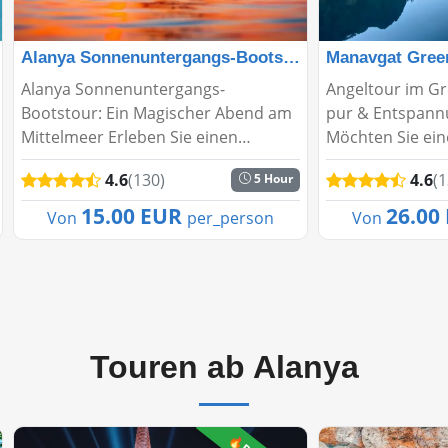
Alanya Sonnenuntergangs-Bootstour
Manavgat Gree
Alanya Sonnenuntergangs-
Angeltour im G
Bootstour: Ein Magischer Abend am
pur & Entspann
Mittelmeer Erleben Sie einen
Möchten Sie ein
unvergesslichen Abend auf dem
Tag inmitten u
4.6
(130)
4.6
(
5 Hour
Mittelmeer, während die Sonne
ruhiger Gewäss
langsam hinter der Kulisse von
Unsere Angelto
15.00 EUR
26.00
Von
per_person
Von
Alanya untergeht. Die Alanya
bietet genau das
Sonnenunter...
Touren ab Alanya