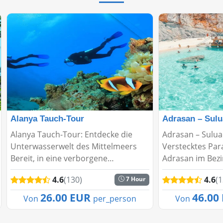
Alanya Tauch-Tour
Adrasan – Sulu
Alanya Tauch-Tour: Entdecke die
Adrasan – Sulua
Unterwasserwelt des Mittelmeers
Verstecktes Par
Bereit, in eine verborgene
Adrasan im Bezi
Unterwasserwelt einzutauchen? Die
ist ein wahres N
4.6
(130)
4.6
(1
7 Hour
Alanya Tauch-Tour bietet ein
ruhigen Strände
sicheres und aufregendes Erlebnis –
Vegetation und
26.00 EUR
46.00
Von
per_person
Von
ideal für Anfänger und er...
Atmosphäre. Der