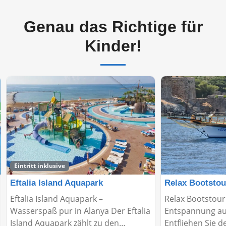
Genau das Richtige für
Kinder!
ufer
Eintritt inklusive
Eftalia Island Aquapark
Relax Bootstou
Eftalia Island Aquapark –
Relax Bootstour 
Wasserspaß pur in Alanya Der Eftalia
Entspannung au
Island Aquapark zählt zu den
Entfliehen Sie 