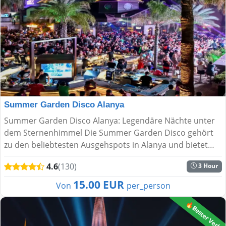
Summer Garden Disco Alanya
Summer Garden Disco Alanya: Legendäre Nächte unter
dem Sternenhimmel Die Summer Garden Disco gehört
zu den beliebtesten Ausgehspots in Alanya und bietet
unvergessliche Sommernächte mit atemberaubender
4.6
(130)
3 Hour
Aussicht und e...
15.00 EUR
Von
per_person
🔥Bester Verkä