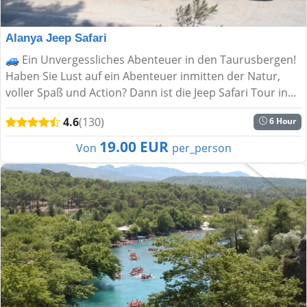
Alanya Jeep Safari
🚙 Ein Unvergessliches Abenteuer in den Taurusbergen!
Haben Sie Lust auf ein Abenteuer inmitten der Natur,
voller Spaß und Action? Dann ist die Jeep Safari Tour in
Alanya genau das Richtige für Sie! Diese Tour f�...
4.6
(130)
6 Hour
19.00 EUR
Von
per_person