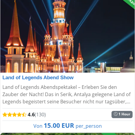
Land of Legends Abend Show
Land of Legends Abendspektakel – Erleben Sie den
Zauber der Nacht! Das in Serik, Antalya gelegene Land of
Legends begeistert seine Besucher nicht nur tagsüber,
sondern auch mit seinen faszinierenden Abendshows.
4.6
(130)
1 Hour
Jeden...
15.00 EUR
Von
per_person