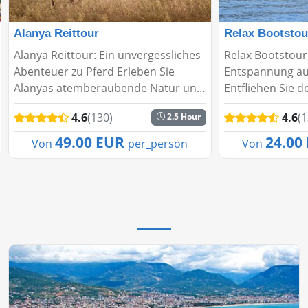
Alanya Reittour
Relax Bootstou
Alanya Reittour: Ein unvergessliches
Relax Bootstour 
Abenteuer zu Pferd Erleben Sie
Entspannung au
Alanyas atemberaubende Natur und
Entfliehen Sie 
Geschichte auf dem Rücken eines
Hektik – die Rel
4.6
(130)
4.6
(1
2.5 Hour
Pferdes! Die etwa 1,5-stündige
perfekt für alle
Reittour führt Sie durch die
sanfte Brisen s
49.00 EUR
24.00
Von
per_person
Von
malerischen Taurusberge...
eine entspannte 