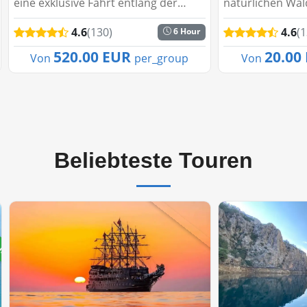
eine exklusive Fahrt entlang der
natürlichen W
malerischen Küste von Alanya. Diese
bietet den Teil
4.6
(130)
4.6
(1
6 Hour
individuell gestaltete Yachttour
professionelles
verbindet Komfort, Romantik und
Spiel. Der Parco
520.00 EUR
20.00
Von
per_group
Von
die Schön...
natürlichen und 
Beliebteste Touren
ufer