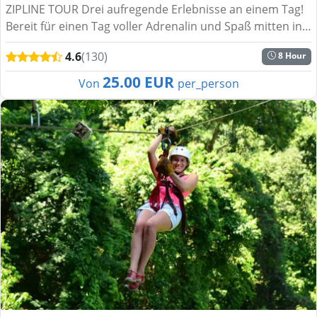
ZIPLINE TOUR Drei aufregende Erlebnisse an einem Tag!
Bereit für einen Tag voller Adrenalin und Spaß mitten in
der Natur? Wenn gewöhnliche Touren nicht dein Ding
4.6
(130)
8 Hour
sind...
25.00 EUR
Von
per_person