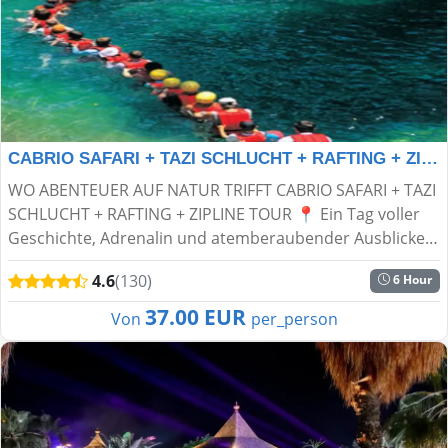
CABRIO SAFARI + TAZI SCHLUCHT + RAFTING + ZIPLINE TOUR
WO ABENTEUER AUF NATUR TRIFFT CABRIO SAFARI + TAZI
SCHLUCHT + RAFTING + ZIPLINE TOUR 📍 Ein Tag voller
Geschichte, Adrenalin und atemberaubender Ausblicke
erwartet dich! Erlebe einen unvergesslichen Tag inmitten
4.6
(130)
6 Hour
d...
37.00 EUR
Von
per_person