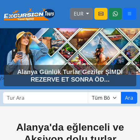
EUR
Alanya Günlük Turlar Geziler ŞİMDİ
/>
REZERVE ET SONRA ÖD...
Ara
Alanya'da eğlenceli ve
Aksiyon dolu turlar