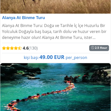
Alanya At Binme Turu
Alanya At Binme Turu: Doğa ve Tarihle İç İçe Huzurlu Bir
Yolculuk Doğayla baş başa, tarih dolu ve huzur veren bir
deneyime hazır olun! Alanya At Binme Turu, ister
deneyimli bir binici olun ister ilk kez ata bin...
4.6
(130)
2.5 Hour
49.00 EUR
kişi başı
per_person