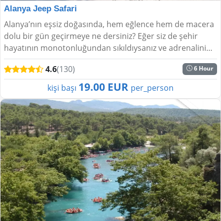
Alanya Jeep Safari
Alanya’nın eşsiz doğasında, hem eğlence hem de macera
dolu bir gün geçirmeye ne dersiniz? Eğer siz de şehir
hayatının monotonluğundan sıkıldıysanız ve adrenalini
bol, doğayla iç içe bir deneyim yaşa...
4.6
(130)
6 Hour
19.00 EUR
kişi başı
per_person