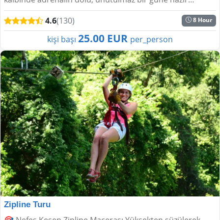
mısınız? Sıradan turlar size göre değilse, sizi h...
4.6
(130)
8 Hour
25.00 EUR
kişi başı
per_person
Zipline Turu
🎯 Nefes Kesen Zipline Macerası Yüksekten süzülerek