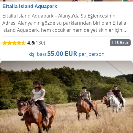
Eftalia Island Aquapark
Eftalia Island Aquapark – Alanya’da Su Eğlencesinin
Adresi Alanya’nın gözde su parklarından biri olan Eftalia
Island Aquapark, hem çocuklar hem de yetişkinler için
unutulmaz bir gün vaat ediyor. Akdeniz’...
4.6
(130)
8 Hour
55.00 EUR
kişi başı
per_person