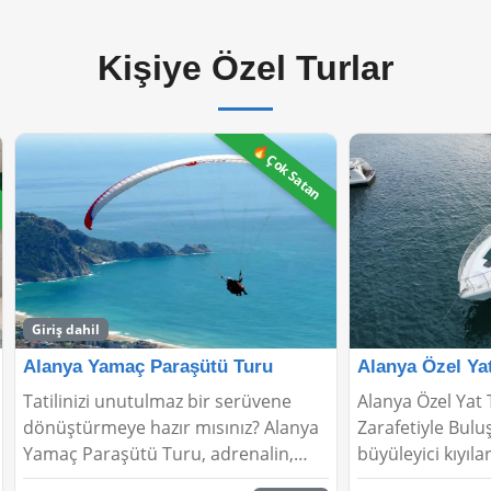
Kişiye Özel Turlar
Alanya Özel Yat Turu
Paintball Turu
Alanya Özel Yat Turu: Akdeniz'in
Paintball deney
Zarafetiyle Buluşun Akdeniz’in
ortamlarında stra
büyüleyici kıyılarında, sadece size
araya getirerek 
özel bir yolculuğa çıkmak ister
profesyonel ve 