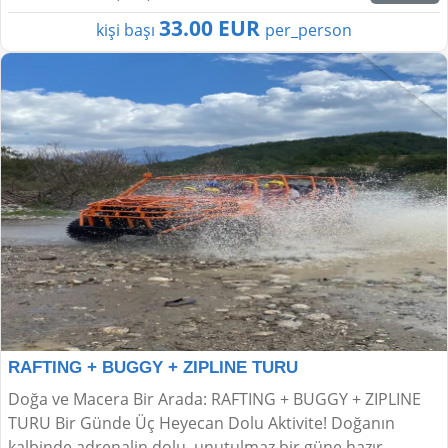
33.00 EUR
kişi başı
per_person
RAFTING + BUGGY + ZIPLINE TURU
Doğa ve Macera Bir Arada: RAFTING + BUGGY + ZIPLINE
TURU Bir Günde Üç Heyecan Dolu Aktivite! Doğanın
kalbinde adrenalin dolu, unutulmaz bir güne hazır