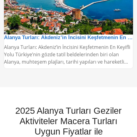
Alanya Turları: Akdeniz’in İncisini Keşfetmenin En Keyifli Yolu
Alanya Turları: Akdeniz’in İncisini Keşfetmenin En Keyifli
Yolu Türkiye’nin gözde tatil beldelerinden biri olan
Alanya, muhteşem plajları, tarihi yapıları ve hareketli
gece hayatıyla her yıl binlerce turisti ağırlıyor. Alanya
turları ise bu güzel bölgeyi keşfetmenin en pratik ve
eğlenceli yollarından biri olarak öne çıkıyor.
2025 Alanya Turları Geziler
Aktiviteler Macera Turları
Uygun Fiyatlar ile