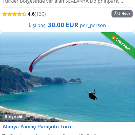
Türkler bölgesinde yer alan SEALANYA Dolphinpark,
Avrupa'nın en büyük yunus parklarından biri ola...
4.6
(130)
5 Hour
30.00 EUR
kişi başı
per_person
🔥Çok Satan
Giriş dahil
Alanya Yamaç Paraşütü Turu