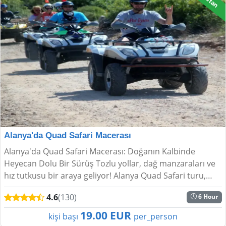
Alanya'da Quad Safari Macerası
Alanya'da Quad Safari Macerası: Doğanın Kalbinde
Heyecan Dolu Bir Sürüş Tozlu yollar, dağ manzaraları ve
hız tutkusu bir araya geliyor! Alanya Quad Safari turu,
doğayla iç içe, adrenalin yüklü bir yarım g...
4.6
(130)
6 Hour
19.00 EUR
kişi başı
per_person