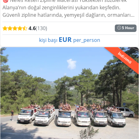
Alanya’nın doğal zenginliklerini yukarıdan keşfedin.
Güvenli zipline hatlarında, yemyeşil dağların, ormanların
ve Akdeniz'in masmavi manzaralarının...
4.6
(130)
5 Hour
EUR
kişi başı
per_person
İndirimli