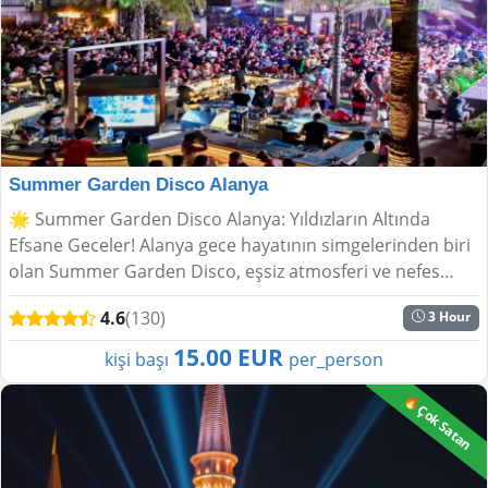
Summer Garden Disco Alanya
🌟 Summer Garden Disco Alanya: Yıldızların Altında
Efsane Geceler! Alanya gece hayatının simgelerinden biri
olan Summer Garden Disco, eşsiz atmosferi ve nefes
kesen manzarasıyla unutulmaz yaz gecelerine ev sah...
4.6
(130)
3 Hour
15.00 EUR
kişi başı
per_person
🔥Çok Satan