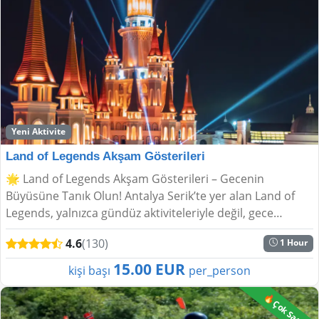
Yeni Aktivite
Land of Legends Akşam Gösterileri
🌟 Land of Legends Akşam Gösterileri – Gecenin
Büyüsüne Tanık Olun! Antalya Serik’te yer alan Land of
Legends, yalnızca gündüz aktiviteleriyle değil, gece
sunduğu eşsiz şovlarla da ziyaretçilerini b�...
4.6
(130)
1 Hour
15.00 EUR
kişi başı
per_person
🔥Çok Satan