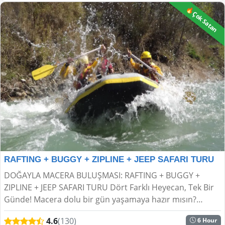
🔥Çok Satan
RAFTING + BUGGY + ZIPLINE + JEEP SAFARI TURU
DOĞAYLA MACERA BULUŞMASI: RAFTING + BUGGY +
ZIPLINE + JEEP SAFARI TURU Dört Farklı Heyecan, Tek Bir
Günde! Macera dolu bir gün yaşamaya hazır mısın?
Rafting, Buggy Safari, Zipline ve Jeep Safari’yi bir aray...
4.6
(130)
6 Hour