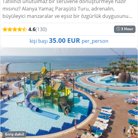
Tatilinizi unutulmaz bir serüvene dönüştürmeye hazır
mısınız? Alanya Yamaç Paraşütü Turu, adrenalin,
büyüleyici manzaralar ve eşsiz bir özgürlük duygusunu
bir araya getiriyor. Akdeniz’in masmavi sula...
4.6
(130)
3 Hour
35.00 EUR
kişi başı
per_person
Giriş dahil