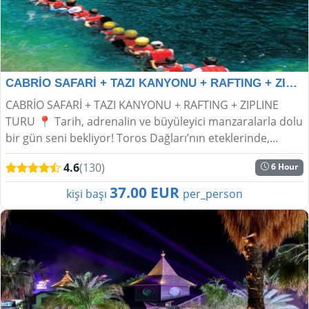
CABRİO SAFARİ + TAZI KANYONU + RAFTING + ZIPLINE TUR
CABRİO SAFARİ + TAZI KANYONU + RAFTING + ZIPLINE
TURU 📍 Tarih, adrenalin ve büyüleyici manzaralarla dolu
bir gün seni bekliyor! Toros Dağları’nın eteklerinde,
heyecanın ve doğanın iç içe geçtiği b...
4.6
(130)
6 Hour
37.00 EUR
kişi başı
per_person