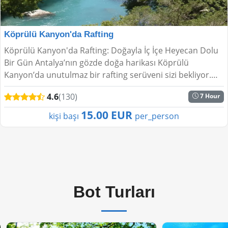
Köprülü Kanyon'da Rafting
Köprülü Kanyon'da Rafting: Doğayla İç İçe Heyecan Dolu
Bir Gün Antalya’nın gözde doğa harikası Köprülü
Kanyon’da unutulmaz bir rafting serüveni sizi bekliyor.
Serin sular, tarihi dokular ve bolca ad...
4.6
(130)
7 Hour
15.00 EUR
kişi başı
per_person
Bot Turları